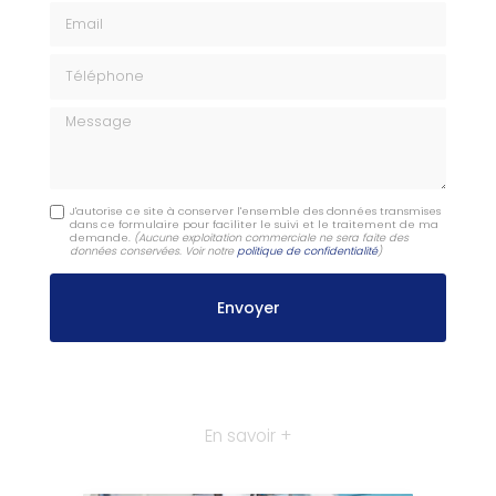
Email
Téléphone
Message
J'autorise ce site à conserver l'ensemble des données transmises
dans ce formulaire pour faciliter le suivi et le traitement de ma
demande.
(Aucune exploitation commerciale ne sera faite des
données conservées. Voir notre
politique de confidentialité
)
En savoir +