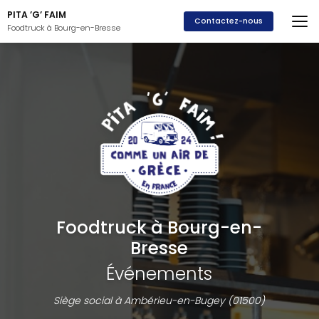
Aller
PITA ’G’ FAIM
au
Contactez-nous
Foodtruck à Bourg-en-Bresse
contenu
principal
Foodtruck à Bourg-en-
Bresse
Événements
Siège social à Ambérieu-en-Bugey (01500)