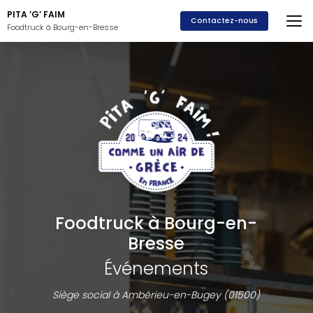
Aller
PITA ’G’ FAIM
au
Contactez-nous
Foodtruck à Bourg-en-Bresse
contenu
principal
Foodtruck à Bourg-en-
Bresse
Événements
Siège social à Ambérieu-en-Bugey (01500)