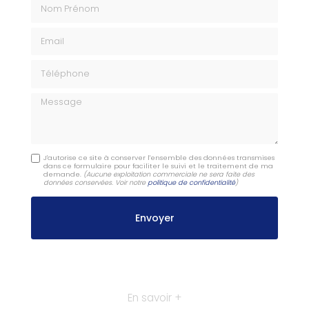
Nom Prénom
Email
Téléphone
Message
J'autorise ce site à conserver l'ensemble des données transmises
dans ce formulaire pour faciliter le suivi et le traitement de ma
demande.
(Aucune exploitation commerciale ne sera faite des
données conservées. Voir notre
politique de confidentialité
)
En savoir +