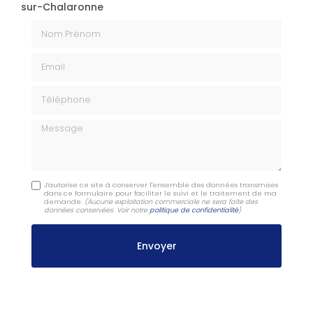
sur-Chalaronne
Nom Prénom
Email
Téléphone
Message
J'autorise ce site à conserver l'ensemble des données transmises
dans ce formulaire pour faciliter le suivi et le traitement de ma
demande.
(Aucune exploitation commerciale ne sera faite des
données conservées. Voir notre
politique de confidentialité
)