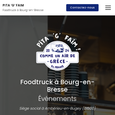
Aller
PITA ’G’ FAIM
au
Contactez-nous
Foodtruck à Bourg-en-Bresse
contenu
principal
Foodtruck à Bourg-en-
Bresse
Événements
Siège social à Ambérieu-en-Bugey (01500)