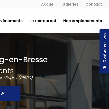
 secondaire
Accueil
Galeries
Contact
Événements
Le restaurant
Nos emplacements
Contactez-nous
rg-en-Bresse
ents
en-Bugey (01500)
 84